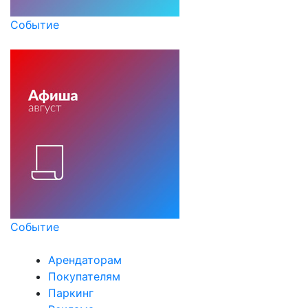
Событие
Событие
Арендаторам
Покупателям
Паркинг