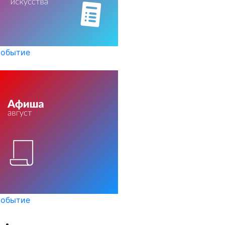
обытие
обытие