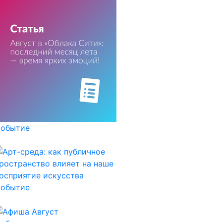
обытие
обытие