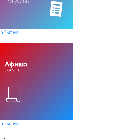
обытие
обытие