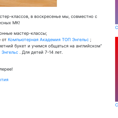
ер-классов, в воскресенье мы, совместно с
есных МК!
С
ционные мастер-классы;
е от
Компьютерная Академия TOП Энгельс
;
 летний букет и учимся общаться на английском”
 Энгельс
. Для детей 7-14 лет.
лерее!
ытия
С