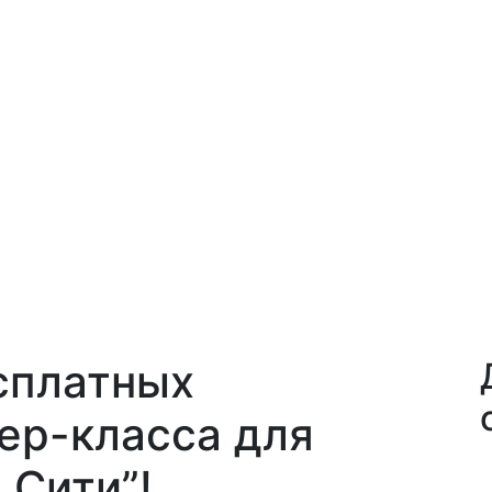
сплатных
ер-класса для
 Сити”!