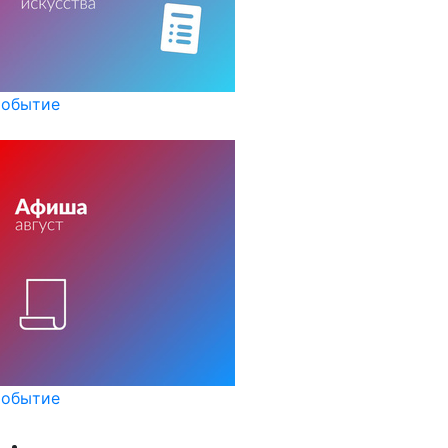
обытие
обытие