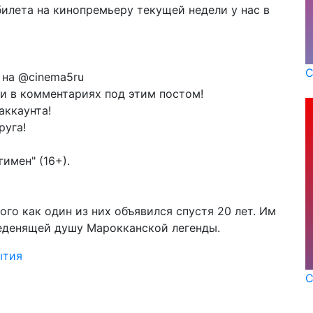
илета на кинопремьеру текущей недели у нас в
С
 на @cinema5ru
и в комментариях под этим постом!
аккаунта!
руга!
имен" (16+).
ого как один из них объявился спустя 20 лет. Им
еденящей душу Марокканской легенды.
ытия
С