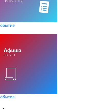
обытие
обытие