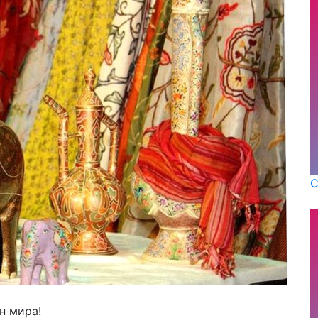
С
н мира!