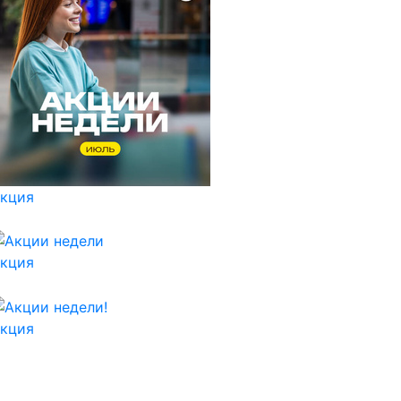
кция
кция
кция