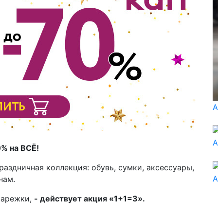
А
А
0% на ВСЁ!
раздничная коллекция: обувь, сумки, аксессуары,
А
нам.
варежки,
- действует акция «1+1=3».