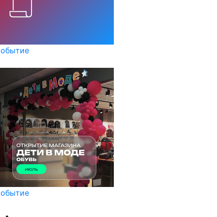
обытие
обытие