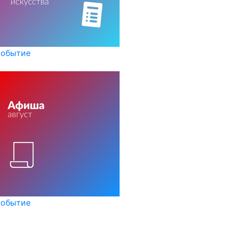
обытие
обытие