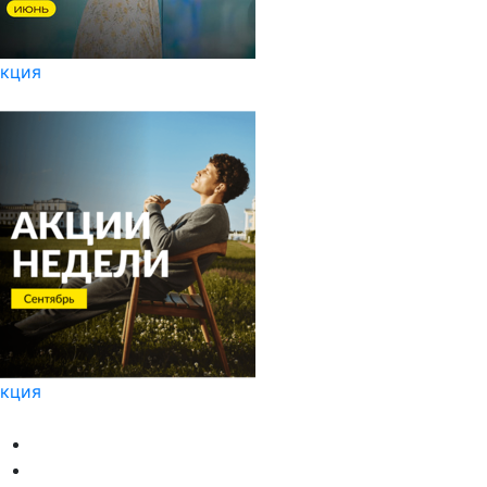
кция
кция