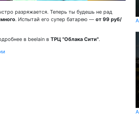
быстро разряжается
.
Теперь ты будешь не рад
 много
. Испытай его супер батарею ––
от 99 руб/
А
одробнее в beelain в
ТРЦ "Облака Сити"
.
ии
А