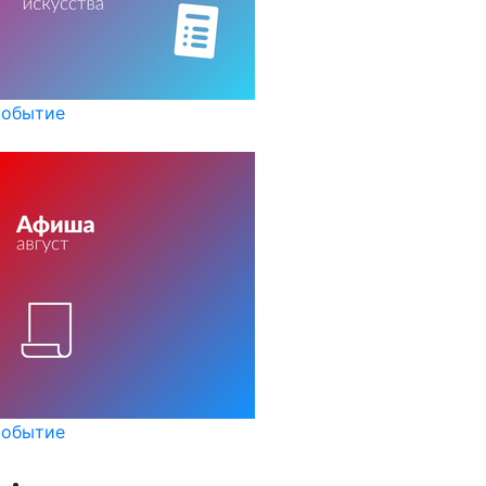
обытие
обытие